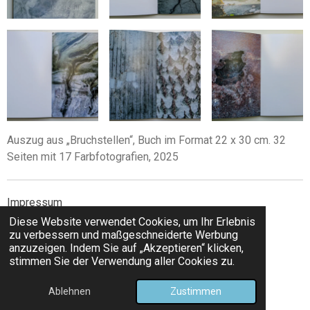
Auszug aus „Bruchstellen“, Buch im Format 22 x 30 cm. 32
Seiten mit 17 Farbfotografien, 2025
Impressum
Diese Website verwendet Cookies, um Ihr Erlebnis
Datenschutzerklärung
zu verbessern und maßgeschneiderte Werbung
anzuzeigen. Indem Sie auf „Akzeptieren“ klicken,
stimmen Sie der Verwendung aller Cookies zu.
© 2025 Marion Kuhn
Ablehnen
Zustimmen
Mit Unterstützung von
Webador