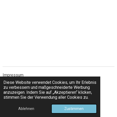
Impressum
Diese Website verwendet Cookies, um Ihr Erlebnis
Datenschutzerklärung
zu verbessern und maßgeschneiderte Werbung
anzuzeigen. Indem Sie auf „Akzeptieren“ klicken,
stimmen Sie der Verwendung aller Cookies zu.
© 2025 Marion Kuhn
Ablehnen
Zustimmen
Mit Unterstützung von
Webador